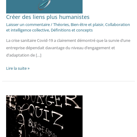
Créer des liens plus humanistes
Laisser un commentaire
/
Théories
,
Bien-être et plaisir
,
Collaboration
et intelligence collective
,
Définitions et concepts
La crise sanitaire Covid-19 a clairement démontré que la survie d’une
entreprise dépendait davantage du niveau d’engagement et
d’adaptation de […]
Lire la suite »
Quand
l’entreprise
gamifie
son
management
–
Aktisea