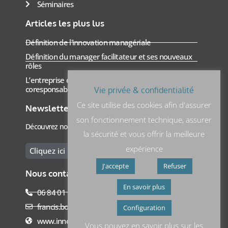
Séminaires
Articles les plus lus
Définition de l'innovation managériale
Définition du manager facilitateur et ses nouveaux
rôles
L’entreprise de demain : le management
coresponsable
Vie privée & confidentialité
Ce site utilise des cookies afin d'assurer
Newsletter
son fonctionnement technique, assurer
Découvrez notre newsletter sur linkedin
la sécurité et vous offrir la meilleure
expérience
Cliquez ici
J'accepte
Refuser
Nous contacter
En savoir plus
06 84 01 01 98
francis.boyer@dynesens.com
Configuration
www.innovationmanageriale.com
Vous pouvez en savoir plus sur les