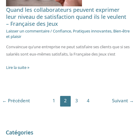
niveau
de
Quand les collaborateurs peuvent exprimer
satisfaction
leur niveau de satisfaction quand ils le veulent
– Française des Jeux
quand
ils
Laisser un commentaire
/
Confiance
,
Pratiques innovantes
,
Bien-être
et plaisir
le
veulent
Convaincue qu’une entreprise ne peut satisfaire ses clients que si ses
–
salariés sont eux-mêmes satisfaits, la Française des Jeux s’est
Française
des
Lire la suite »
Jeux
←
Précédent
1
2
3
4
Suivant
→
Catégories