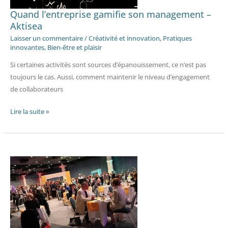
Quand l’entreprise gamifie son management –
Aktisea
Laisser un commentaire
/
Créativité et innovation
,
Pratiques
innovantes
,
Bien-être et plaisir
Si certaines activités sont sources d’épanouissement, ce n’est pas
toujours le cas. Aussi, comment maintenir le niveau d’engagement
de collaborateurs
Lire la suite »
Quand
entreprises
et
candidats
se
rencontrent
autour