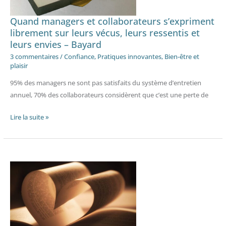
sur
leurs
Quand managers et collaborateurs s’expriment
vécus,
librement sur leurs vécus, leurs ressentis et
leurs envies – Bayard
leurs
ressentis
3 commentaires
/
Confiance
,
Pratiques innovantes
,
Bien-être et
plaisir
et
leurs
95% des managers ne sont pas satisfaits du système d’entretien
envies
annuel, 70% des collaborateurs considèrent que c’est une perte de
–
Bayard
Lire la suite »
Quand
les
salariés
peuvent
se
faire