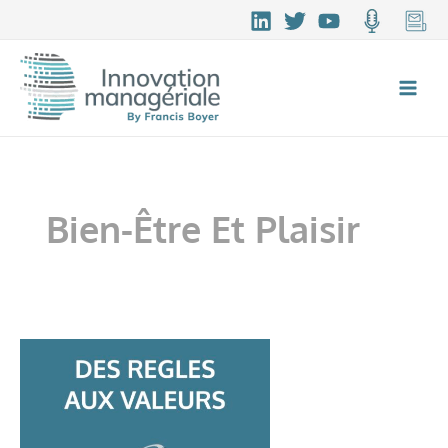
Aller
au
contenu
Bien-Être Et Plaisir
Créer
des
liens
plus
humanistes