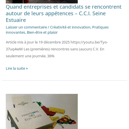
de
Quand entreprises et candidats se rencontrent
leurs
autour de leurs appétences – C.C.I. Seine
Estuaire
appétences
–
Laisser un commentaire
/
Créativité et innovation
,
Pratiques
innovantes
,
Bien-être et plaisir
C.C.I.
Seine
Article mis à jour le 19 décembre 2025 https://youtu.be/Tyo-
Estuaire
37uq4wM Les (premières) rencontres sans (aucun) C.V. En
seulement une journée, 36%
Lire la suite »
Quand
managers
et
collaborateurs
s’expriment
librement