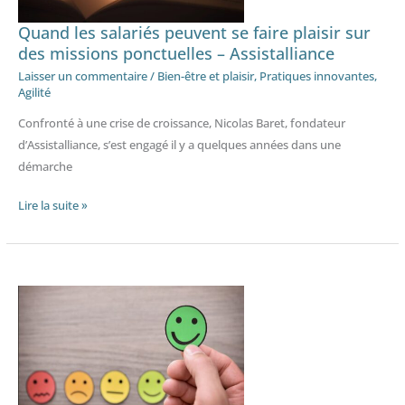
plaisir
sur
Quand les salariés peuvent se faire plaisir sur
des
des missions ponctuelles – Assistalliance
missions
Laisser un commentaire
/
Bien-être et plaisir
,
Pratiques innovantes
,
Agilité
ponctuelles
–
Confronté à une crise de croissance, Nicolas Baret, fondateur
Assistalliance
d’Assistalliance, s’est engagé il y a quelques années dans une
démarche
Lire la suite »
Quand
les
collaborateurs
peuvent
exprimer
leur